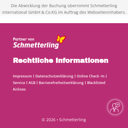
Die Abwicklung der Buchung übernimmt Schmetterling
International GmbH & Co.KG im Auftrag des Webseiteninhabers.
Rechtliche Informationen
Impressum
|
Datenschutzerklärung
|
Online Check-In
|
Service
|
AGB
|
Barrierefreiheitserklärung
|
Blacklisted
Airlines
© 2026 • Schmetterling