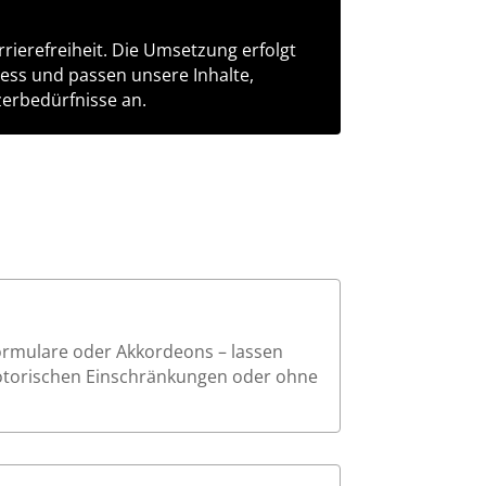
rierefreiheit. Die Umsetzung erfolgt
zess und passen unsere Inhalte,
erbedürfnisse an.
Formulare oder Akkordeons – lassen
motorischen Einschränkungen oder ohne