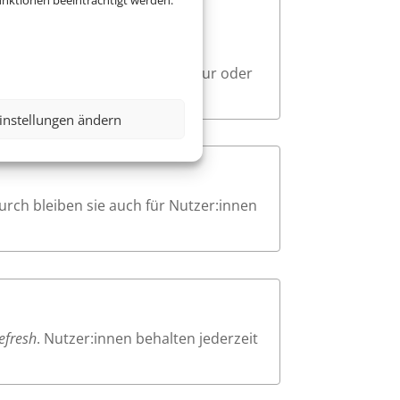
nktionen beeinträchtigt werden.
e. Beim Navigieren mit der
sodass Nutzer:innen mit Tastatur oder
instellungen ändern
urch bleiben sie auch für Nutzer:innen
efresh
. Nutzer:innen behalten jederzeit