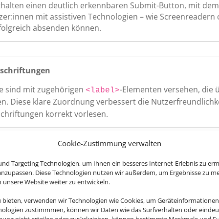
thalten einen deutlich erkennbaren Submit-Button, mit dem 
tzer:innen mit assistiven Technologien – wie Screenreadern 
rfolgreich absenden können.
schriftungen
te sind mit zugehörigen
-Elementen versehen, die 
<label>
n. Diese klare Zuordnung verbessert die Nutzerfreundlichkei
chriftungen korrekt vorlesen.
Cookie-Zustimmung verwalten
nd Targeting Technologien, um Ihnen ein besseres Internet-Erlebnis zu erm
 anzupassen. Diese Technologien nutzen wir außerdem, um Ergebnisse zu m
Website – wie Links, Buttons oder Formularfelder – zeigen kl
nsere Website weiter zu entwickeln.
r eine vollständige Bedienung auch ohne Maus.
u bieten, verwenden wir Technologien wie Cookies, um Geräteinformationen
nologien zustimmmen, können wir Daten wie das Surfverhalten oder eindeut