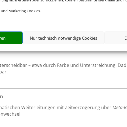
mmung nicht erteilen oder zurückziehen, können bestimmte Merkmale und Fu
aturnutzung
 und Marketing Cookies.
te ist logisch und entspricht dem visuellen Aufbau der Seit
mente in einer nachvollziehbaren Reihenfolge durchlaufen, 
rrung durch die Inhalte geführt werden.
ren
Nur technisch notwendige Cookies
E
unterscheidbar – etwa durch Farbe und Unterstreichung. Dad
bar.
en
atischen Weiterleitungen mit Zeitverzögerung über
Meta-R
enwechsel.