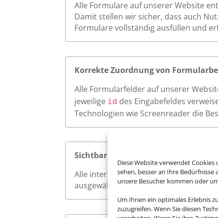
Alle Formulare auf unserer Website en
Damit stellen wir sicher, dass auch Nu
Formulare vollständig ausfüllen und e
Korrekte Zuordnung von Formularbe
Alle Formularfelder auf unserer Websi
jeweilige
des Eingabefeldes verweise
id
Technologien wie Screenreader die Bes
Sichtbarer Fokus
Diese Website verwendet Cookies u
sehen, besser an Ihre Bedürfnisse
Alle interaktiven Elemente auf unserer 
unsere Besucher kommen oder um u
ausgewählt werden. So ermöglichen wi
Um Ihnen ein optimales Erlebnis z
zuzugreifen. Wenn Sie diesen Tech