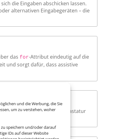
sich die Eingaben abschicken lassen.
oder alternativen Eingabegeräten – die
über das
-Attribut eindeutig auf die
for
t und sorgt dafür, dass assistive
öglichen und die Werbung, die Sie
essen, um zu verstehen, woher
ar sichtbar an, wenn sie per Tastatur
 zu speichern und/oder darauf
ige IDs auf dieser Website