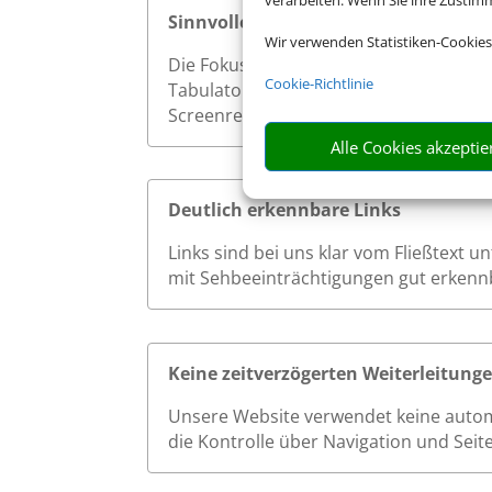
verarbeiten. Wenn Sie ihre Zusti
Sinnvolle Fokusreihenfolge bei Tast
Wir verwenden Statistiken-Cookies
Die Fokusreihenfolge auf unserer Websi
Cookie-Richtlinie
Tabulatortaste werden interaktive Ele
Screenreader effizient und ohne Verwi
Alle Cookies akzeptie
Deutlich erkennbare Links
Links sind bei uns klar vom Fließtext 
mit Sehbeeinträchtigungen gut erkenn
Keine zeitverzögerten Weiterleitung
Unsere Website verwendet keine autom
die Kontrolle über Navigation und Seit