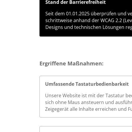
Stand der Barrierefreiheit
Seit dem 01.01.2025 überprüfen und ver
schrittweise anhand der WCAG 2.2 (Leve
Designs und technischen Lösungen re
Ergriffene Maßnahmen:
Umfassende Tastaturbedienbarkeit
Unsere Website ist mit der Tastatur be
sich ohne Maus ansteuern und ausführ
Zeigegerät alle Inhalte erreichen und 