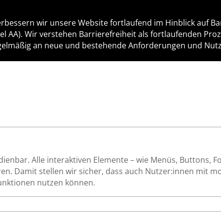
bessern wir unsere Website fortlaufend im Hinblick auf Bar
l AA). Wir verstehen Barrierefreiheit als fortlaufenden Pro
gelmäßig an neue und bestehende Anforderungen und Nutz
dienbar. Alle interaktiven Elemente – wie Menüs, Buttons, 
en. Damit stellen wir sicher, dass auch Nutzer:innen mit 
Funktionen nutzen können.